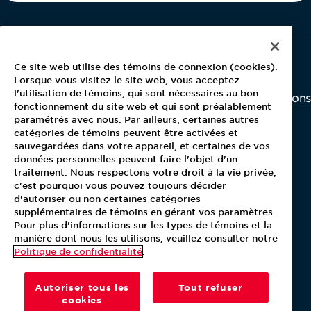
Ce site web utilise des témoins de connexion (cookies).
About Aramark
Careers
Newsroom
Lorsque vous visitez le site web, vous acceptez
l'utilisation de témoins, qui sont nécessaires au bon
Home
Why Us
Investor Relations
fonctionnement du site web et qui sont préalablement
Contact Us
Latest News
paramétrés avec nous. Par ailleurs, certaines autres
Media Kit
catégories de témoins peuvent être activées et
Blog
sauvegardées dans votre appareil, et certaines de vos
données personnelles peuvent faire l'objet d'un
traitement. Nous respectons votre droit à la vie privée,
c'est pourquoi vous pouvez toujours décider
For Employees
d'autoriser ou non certaines catégories
MyPay
supplémentaires de témoins en gérant vos paramètres.
Pour plus d'informations sur les types de témoins et la
manière dont nous les utilisons, veuillez consulter notre
Politique de confidentialité
.
Autoriser tous les
Tout refuser
cookies