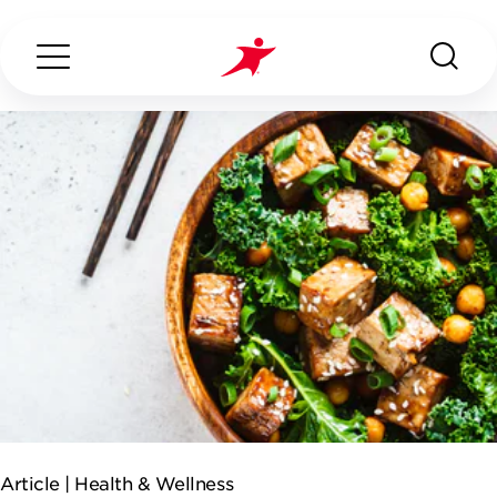
Search...
ABOUT US
OUR SERVICES
INDUSTRIES WE SERVE
ESG
Article |
Health & Wellness